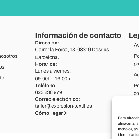
Información de contacto
Le
Dirección:
Av
Carrer la Forca, 13, 08319 Dosrius,
nosotros
Po
Barcelona.
pr
Horarios:
os
Lunes a viernes:
Ac
to
09:00h – 16:00h
Teléfono:
Po
623 238 979
co
Correo electrónico:
taller@expresion-textil.es
Cómo llegar
Para ofrecer
almacenar y/
tecnologías
identificaci